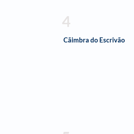
4
Cãimbra do Escrivão​