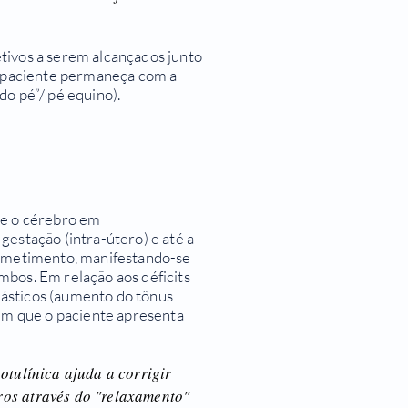
tivos a serem alcançados junto
 o paciente permaneça com a
do pé”/ pé equino).
te o cérebro em
gestação (intra-útero) e até a
cometimento, manifestando-se
mbos. Em relação aos déficits
ásticos (aumento do tônus
 em que o paciente apresenta
otulínica ajuda a corrigir
ros através do "relaxamento"