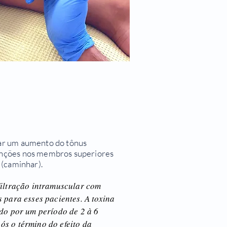
ar um aumento do tônus
unções nos membros superiores
 (caminhar).
nfiltração intramuscular com
 para esses pacientes. A toxina
ado por um período de 2 à 6
s o término do efeito da