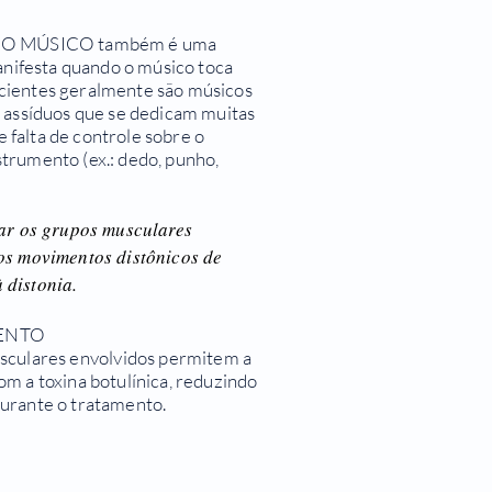
A DO MÚSICO também é uma
manifesta quando o músico toca
 pacientes geralmente são músicos
s assíduos que se dedicam muitas
e falta de controle sobre o
trumento (ex.: dedo, punho,
car os grupos musculares
os movimentos distônicos de
distonia.
MENTO
ares envolvidos permitem a
m a toxina botulínica, reduzindo
durante o tratamento.