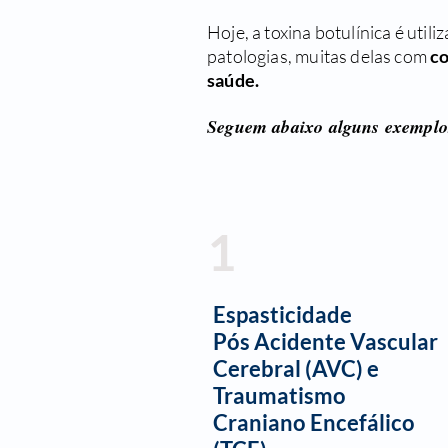
Hoje, a toxina botulínica é util
patologias, muitas delas com
co
saúde.
Seguem abaixo alguns exemplos
1
Espasticidade
Pós Acidente Vascular
Cerebral (AVC) e
Traumatismo
Craniano Encefálico