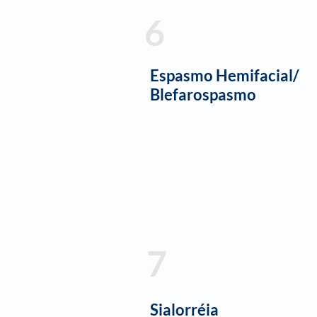
6
Espasmo Hemifacial/
Blefarospasmo​​
7
Sialorréia​