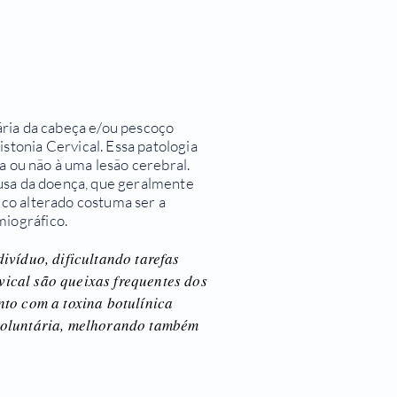
ária da cabeça e/ou pescoço
tonia Cervical. Essa patologia
a ou não à uma lesão cerebral.
ausa da doença, que geralmente
co alterado costuma ser a
iográfico.
ivíduo, dificultando tarefas
rvical são queixas frequentes dos
to com a toxina botulínica
voluntária, melhorando também