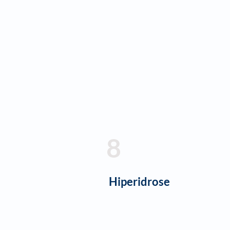
8
Hiperidrose​​